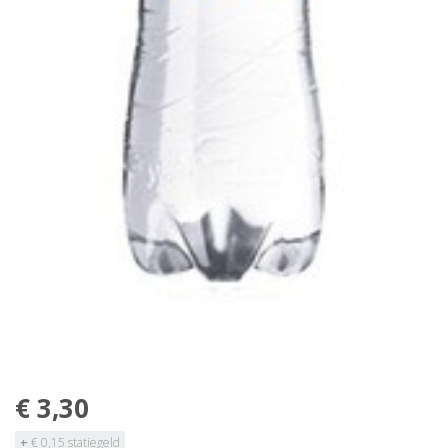
€ 3,30
+
€ 0,15 statiegeld