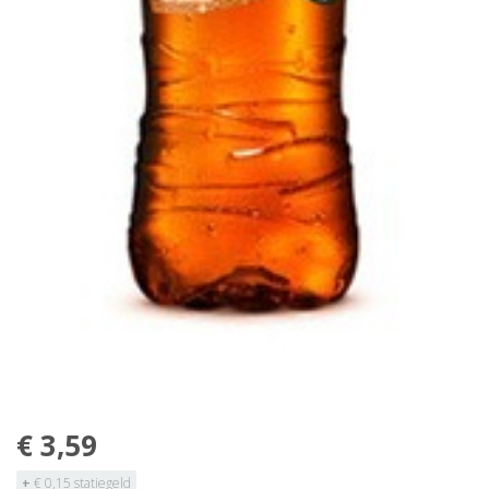
€ 3,59
+
€ 0,15 statiegeld