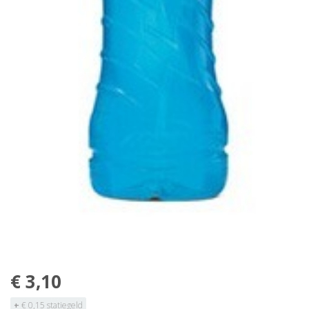
€ 3,10
+
€ 0,15 statiegeld