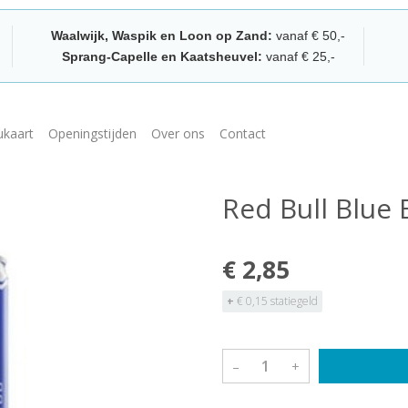
Waalwijk, Waspik en Loon op Zand:
vanaf € 50,-
Sprang-Capelle en Kaatsheuvel:
vanaf € 25,-
kaart
Openingstijden
Over ons
Contact
Red Bull Blue 
€ 2,85
+
€ 0,15 statiegeld
–
+