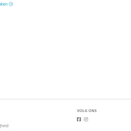
anken
VOLG ONS
gheid