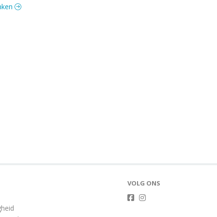
anken
VOLG ONS
gheid