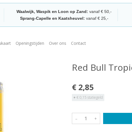
Waalwijk, Waspik en Loon op Zand:
vanaf € 50,-
Sprang-Capelle en Kaatsheuvel:
vanaf € 25,-
kaart
Openingstijden
Over ons
Contact
Red Bull Tropi
€ 2,85
+
€ 0,15 statiegeld
–
+