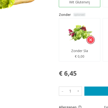
Wit Glutenvrij
Zonder
optioneel
Zonder Sla
€ 0,00
€ 6,45
–
+
Allergenen
Ei