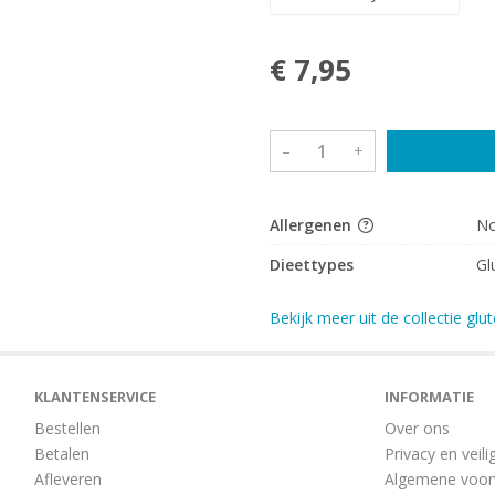
€ 7,95
–
+
Allergenen
No
Dieettypes
Gl
Bekijk meer uit de collectie glut
KLANTENSERVICE
INFORMATIE
Bestellen
Over ons
Betalen
Privacy en veili
Afleveren
Algemene voo