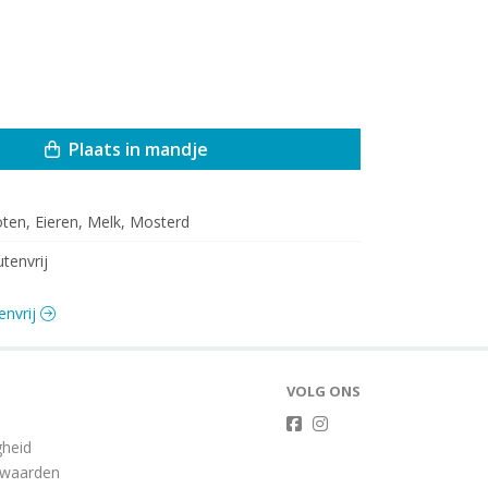
Plaats in mandje
ten, Eieren, Melk, Mosterd
utenvrij
envrij
VOLG ONS
gheid
rwaarden