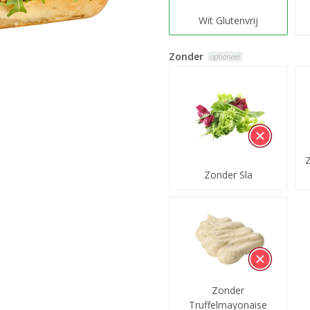
Wit Glutenvrij
Zonder
optioneel
Zonder Sla
Zonder
Truffelmayonaise