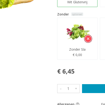
Wit Glutenvrij
Zonder
optioneel
Zonder Sla
€ 0,00
€ 6,45
–
+
Allergenen
Ei