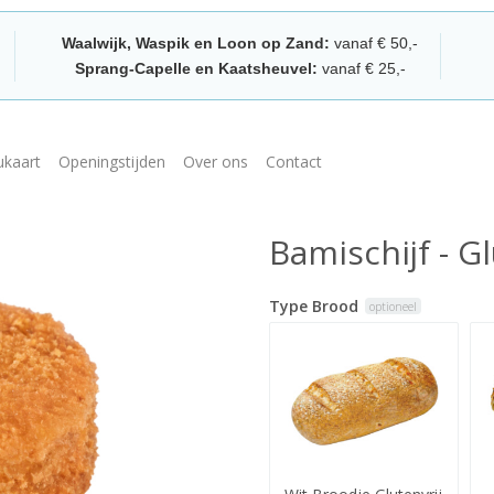
Waalwijk, Waspik en Loon op Zand:
vanaf € 50,-
Sprang-Capelle en Kaatsheuvel:
vanaf € 25,-
kaart
Openingstijden
Over ons
Contact
Bamischijf - Gl
Type Brood
optioneel