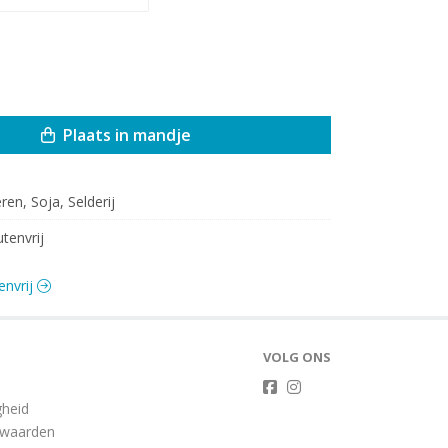
Plaats in mandje
eren, Soja, Selderij
utenvrij
envrij
VOLG ONS
gheid
rwaarden