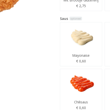
Wit Broodje Glutenvrij
€ 2,75
Saus
optioneel
Mayonaise
€ 0,60
Chilisaus
€ 0,60