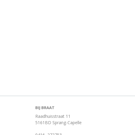
BIJ BRAAT
Raadhuisstraat 11
5161BD Sprang-Capelle
0416–272753