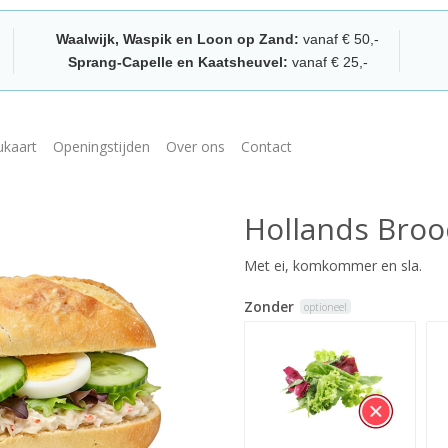
Waalwijk, Waspik en Loon op Zand:
vanaf € 50,-
Sprang-Capelle en Kaatsheuvel:
vanaf € 25,-
kaart
Openingstijden
Over ons
Contact
Hollands Broo
Met ei, komkommer en sla.
Zonder
optioneel