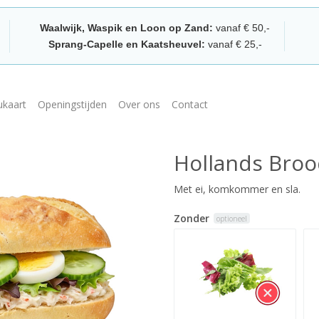
Waalwijk, Waspik en Loon op Zand:
vanaf € 50,-
Sprang-Capelle en Kaatsheuvel:
vanaf € 25,-
kaart
Openingstijden
Over ons
Contact
Hollands Broo
Met ei, komkommer en sla.
Zonder
optioneel