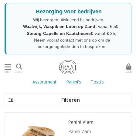
Bezorging voor bedrijven
Wij bezorgen uitsluitend bij bedrijven.
Waalwijk, Waspik en Loon op Zand:
vanaf € 50,-
Sprang-Capelle en Kaatsheuvel:
vanaf € 25,-
Neem vooraf contact met ons op om de
bezorgmogelijkheden te bespreken.
MAND
ZOEKEN
MENU
Assortiment
Panini's
Tosti's
Filteren
Panini Vlam
Panini Vlam